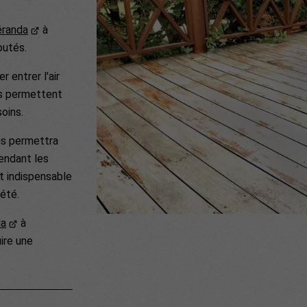
éranda
à
outés.
 entrer l'air
ets permettent
oins.
us permettra
endant les
st indispensable
'été.
da
à
ire une