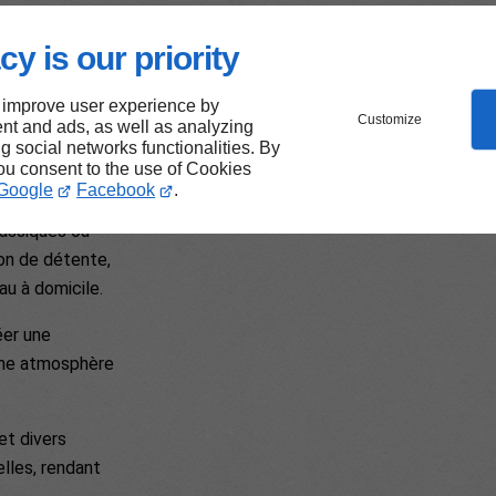
tre
cy is our priority
t
 improve user experience by
Customize
tiel pour
nt and ads, as well as analyzing
ng social networks functionalities. By
t à son
you consent to the use of Cookies
Google
Facebook
.
lassiques ou
lon de détente,
u à domicile.
réer une
une atmosphère
et divers
lles, rendant