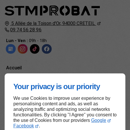
5 Allée de la Toison d'Or,
94000
CRETEIL
09 74 56 28 96
Lun - Ven :
09h - 18h
Accueil
Contactez-nous
Your privacy is our priority
Mentions légales
Plan du site
We use Cookies to improve user experience by
personalising content and ads, as well as
analyzing traffic and optimizing social networks
functionalities. By clicking "I Agree" you consent to
the use of Cookies from our providers
Google
Haut de page
Facebook
.