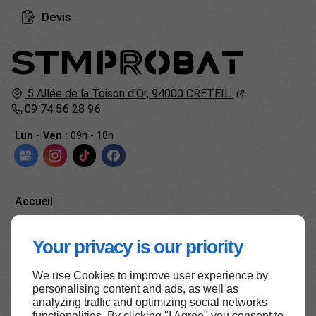
Devis
5 Allée de la Toison d'Or,
94000
CRETEIL
09 74 56 28 96
Lun - Ven :
09h - 18h
Accueil
Contactez-nous
Your privacy is our priority
Mentions légales
Plan du site
We use Cookies to improve user experience by
personalising content and ads, as well as
analyzing traffic and optimizing social networks
functionalities. By clicking "I Agree" you consent to