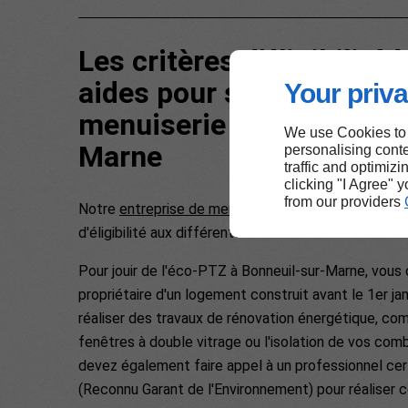
Les critères d’éligibilité 
aides pour ses projets d
Your priva
menuiserie à Bonneuil-s
We use Cookies to
Marne
personalising conte
traffic and optimizi
clicking "I Agree" 
from our providers
Notre
entreprise de menuiserie
vous informe sur 
d'éligibilité aux différentes aides existantes.
Pour jouir de l'éco-PTZ à Bonneuil-sur-Marne, vous
propriétaire d'un logement construit avant le 1er ja
réaliser des travaux de rénovation énergétique, co
fenêtres à double vitrage ou l'isolation de vos com
devez également faire appel à un professionnel cer
(Reconnu Garant de l'Environnement) pour réaliser c