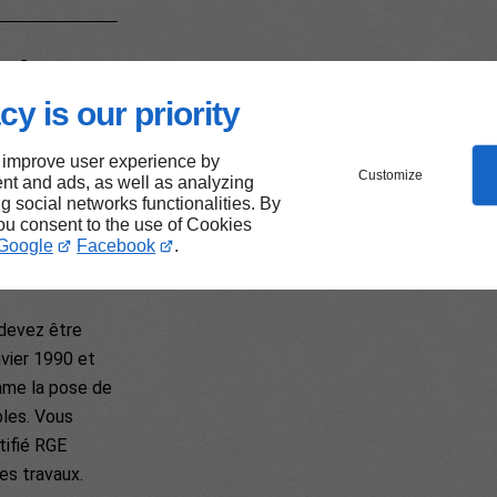
à des
e
cy is our priority
ur-
 improve user experience by
Customize
nt and ads, as well as analyzing
ng social networks functionalities. By
you consent to the use of Cookies
Google
Facebook
.
les critères
 devez être
nvier 1990 et
mme la pose de
bles. Vous
tifié RGE
es travaux.