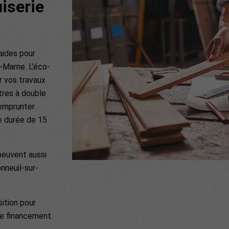
iserie
aides pour
-Marne. L'éco-
r vos travaux
tres à double
 emprunter
e durée de 15
 peuvent aussi
nneuil-sur-
sition pour
de financement.